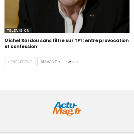
TÉLÉVISION
Michel Sardou sans filtre sur TF1 : entre provocation
et confession
PRÉCÉDENT
SUIVANT
1
of
558