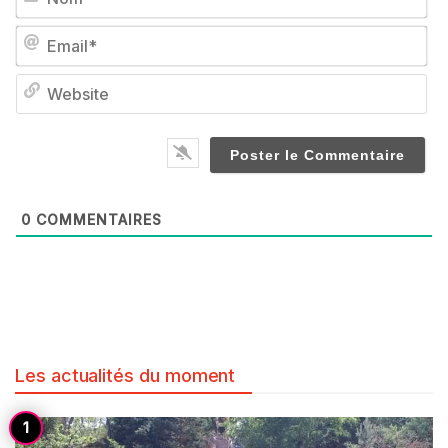
Em
We
0
COMMENTAIRES
Les actualités du moment