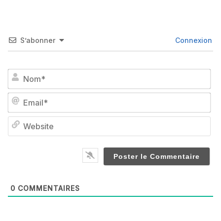
S’abonner
Connexion
No
Em
We
0
COMMENTAIRES