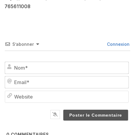
765611008
S’abonner
Connexion
No
Em
We
0
COMMENTAIRES