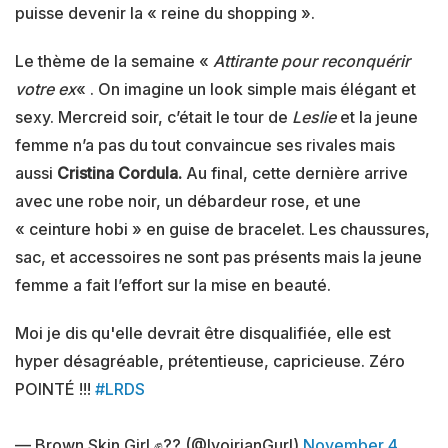
puisse devenir la « reine du shopping ».
Le thème de la semaine «
Attirante pour reconquérir
votre ex
« . On imagine un look simple mais élégant et
sexy. Mercreid soir, c’était le tour de
Leslie
et la jeune
femme n’a pas du tout convaincue ses rivales mais
aussi
Cristina Cordula.
Au final, cette dernière arrive
avec une robe noir, un débardeur rose, et une
« ceinture hobi » en guise de bracelet. Les chaussures,
sac, et accessoires ne sont pas présents mais la jeune
femme a fait l’effort sur la mise en beauté.
Moi je dis qu'elle devrait être disqualifiée, elle est
hyper désagréable, prétentieuse, capricieuse. Zéro
POINTÉ !!!
#LRDS
— Brown Skin Girl ✊?? (@IvoirianGurl)
November 4,