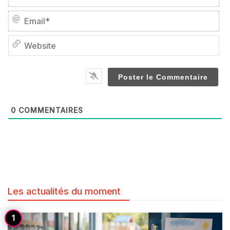
Em
We
0
COMMENTAIRES
Les actualités du moment