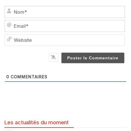
No
Em
We
0
COMMENTAIRES
Les actualités du moment