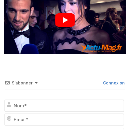
S’abonner
Connexion
No
Em
We