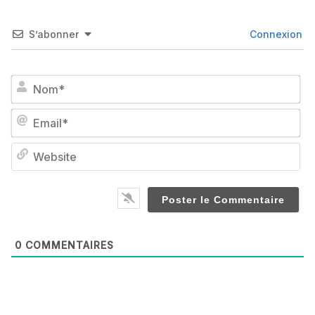
S’abonner
Connexion
No
Em
We
0
COMMENTAIRES