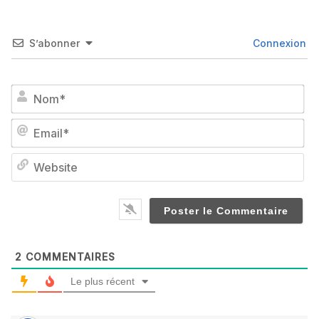
S’abonner
Connexion
No
Em
We
2
COMMENTAIRES
Le plus récent