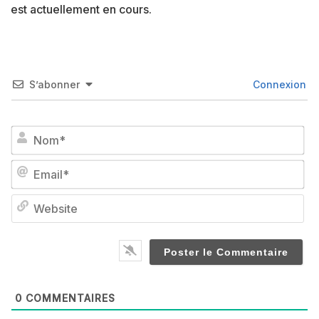
est actuellement en cours.
S’abonner
Connexion
No
Em
We
0
COMMENTAIRES