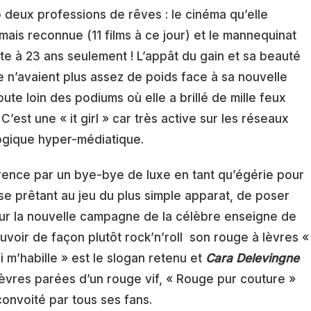
 deux professions de rêves : le cinéma qu’elle
mais reconnue (11 films à ce jour) et le mannequinat
ite à 23 ans seulement ! L’appât du gain et sa beauté
 n’avaient plus assez de poids face à sa nouvelle
oute loin des podiums où elle a brillé de mille feux
est une « it girl » car très active sur les réseaux
logique hyper-médiatique.
érence par un bye-bye de luxe en tant qu’égérie pour
 se prêtant au jeu du plus simple apparat, de poser
our la nouvelle campagne de la célèbre enseigne de
ouvoir de façon plutôt rock’n’roll son rouge à lèvres «
 m’habille » est le slogan retenu et
Cara Delevingne
lèvres parées d’un rouge vif, « Rouge pur couture »
convoité par tous ses fans.