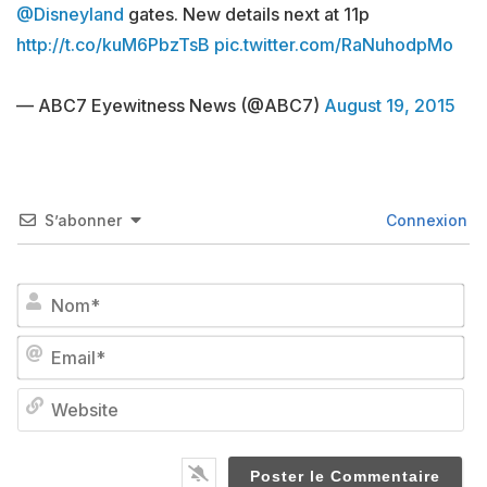
@Disneyland
gates. New details next at 11p
http://t.co/kuM6PbzTsB
pic.twitter.com/RaNuhodpMo
— ABC7 Eyewitness News (@ABC7)
August 19, 2015
S’abonner
Connexion
No
Em
We