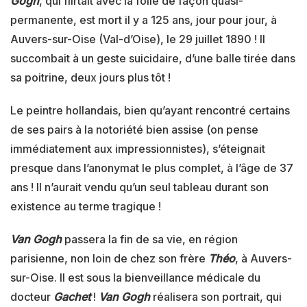
Gogh
, qui flirtait avec la folie de façon quasi-
permanente, est mort il y a 125 ans, jour pour jour, à
Auvers-sur-Oise (Val-d’Oise), le 29 juillet 1890 ! Il
succombait à un geste suicidaire, d’une balle tirée dans
sa poitrine, deux jours plus tôt !
Le peintre hollandais, bien qu’ayant rencontré certains
de ses pairs à la notoriété bien assise (on pense
immédiatement aux impressionnistes), s’éteignait
presque dans l’anonymat le plus complet, à l’âge de 37
ans ! Il n’aurait vendu qu’un seul tableau durant son
existence au terme tragique !
Van Gogh
passera la fin de sa vie, en région
parisienne, non loin de chez son frère
Théo
, à Auvers-
sur-Oise. Il est sous la bienveillance médicale du
docteur
Gachet
!
Van Gogh
réalisera son portrait, qui