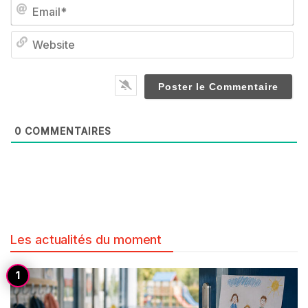
Em
We
0
COMMENTAIRES
Les actualités du moment