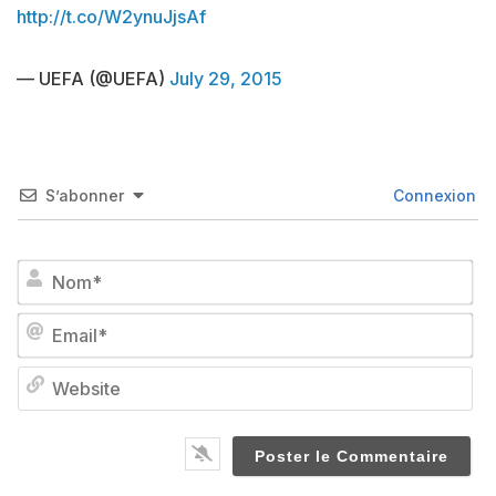
http://t.co/W2ynuJjsAf
— UEFA (@UEFA)
July 29, 2015
S’abonner
Connexion
No
Em
We