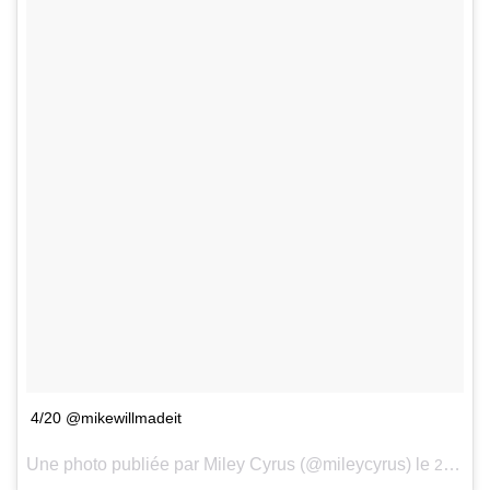
4/20 @mikewillmadeit
Une photo publiée par Miley Cyrus (@mileycyrus) le
20 Avril 2015 à 16h29 PDT