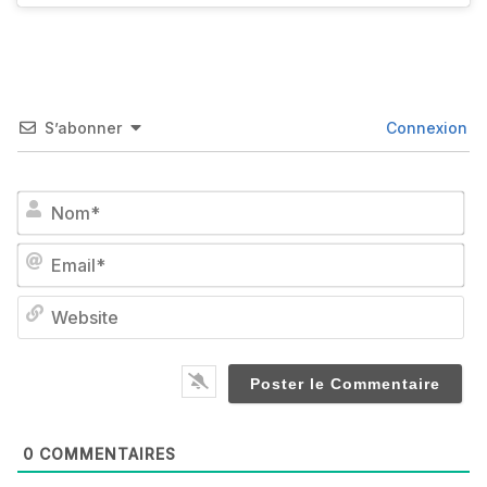
S’abonner
Connexion
No
Em
We
0
COMMENTAIRES