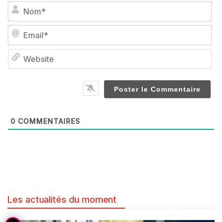
No
Em
We
0
COMMENTAIRES
Les actualités du moment