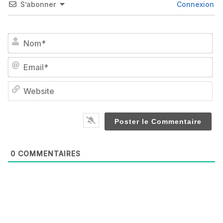
S’abonner
Connexion
No
Em
We
0
COMMENTAIRES