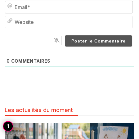
Em
We
0
COMMENTAIRES
Les actualités du moment