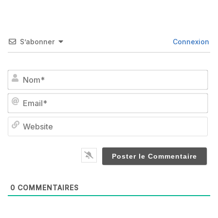
S’abonner
Connexion
No
Em
We
0
COMMENTAIRES