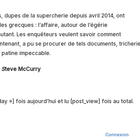
s, dupes de la supercherie depuis avril 2014, ont
es grecques : l’affaire, autour de l’égérie
autant. Les enquêteurs veulent savoir comment
tenant, a pu se procurer de tels documents, tricheri
a patine impeccable.
–
S
teve McCurry
ay »] fois aujourd’hui et lu [post_view] fois au total.
Connexion