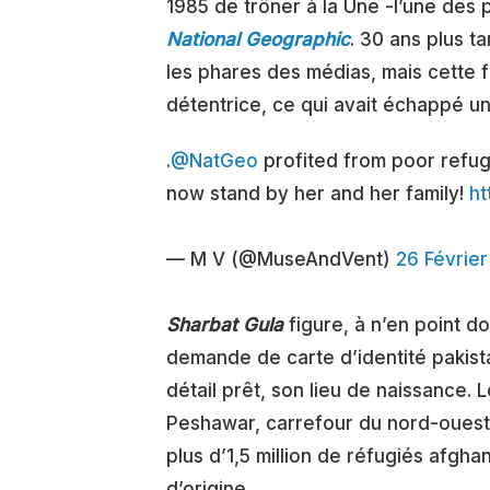
1985 de trôner à la Une -l’une des 
National Geographic
. 30 ans plus t
les phares des médias, mais cette fo
détentrice, ce qui avait échappé un
.
@NatGeo
profited from poor ref
now stand by her and her family!
ht
— M V (@MuseAndVent)
26 Février
Sharbat Gula
figure, à n’en point d
demande de carte d’identité pakista
détail prêt, son lieu de naissance. L
Peshawar, carrefour du nord-ouest du
plus d’1,5 million de réfugiés afgh
d’origine.