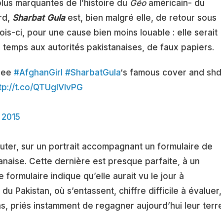
plus marquantes de l’histoire du
Géo
américain- du
ard,
Sharbat Gula
est, bien malgré elle, de retour sous
is-ci, pour une cause bien moins louable : elle serait
 temps aux autorités pakistanaises, de faux papiers.
ugee
#AfghanGirl
#SharbatGula
‘s famous cover and sh
tp://t.co/QTUgIVIvPG
 2015
outer, sur un portrait accompagnant un formulaire de
naise. Cette dernière est presque parfaite, à un
e formulaire indique qu’elle aurait vu le jour à
 Pakistan, où s’entassent, chiffre difficile à évaluer
ans, priés instamment de regagner aujourd’hui leur terr