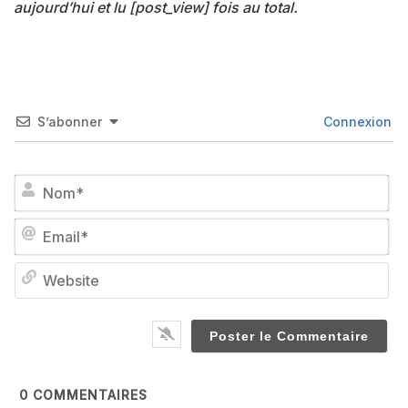
aujourd’hui et lu [post_view] fois au total.
S’abonner
Connexion
No
Em
We
0
COMMENTAIRES