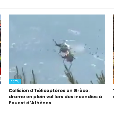
ACTU
Collision d’hélicoptères en Grèce :
drame en plein vol lors des incendies à
l’ouest d’Athènes