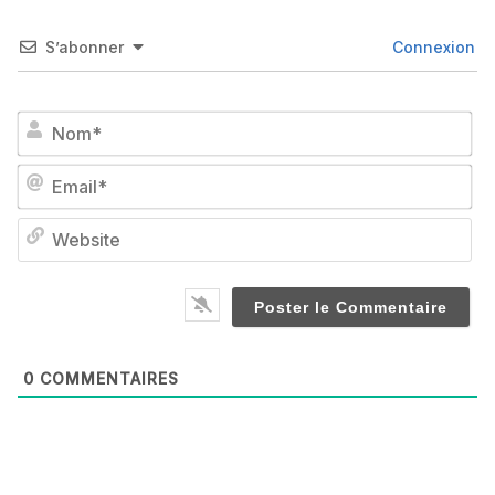
S’abonner
Connexion
No
Em
We
0
COMMENTAIRES