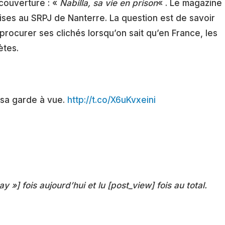
 couverture : «
Nabilla, sa vie en prison
« . Le magazine
rises au SRPJ de Nanterre. La question est de savoir
rocurer ses clichés lorsqu’on sait qu’en France, les
ètes.
e sa garde à vue.
http://t.co/X6uKvxeini
ay »] fois aujourd’hui et lu [post_view] fois au total.