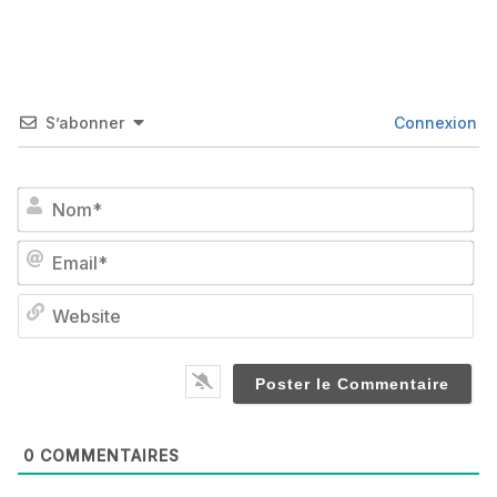
S’abonner
Connexion
No
Em
We
0
COMMENTAIRES