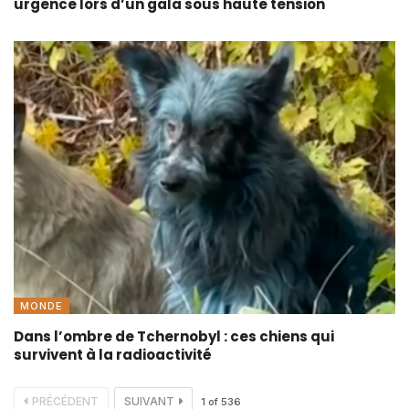
urgence lors d’un gala sous haute tension
MONDE
Dans l’ombre de Tchernobyl : ces chiens qui
survivent à la radioactivité
PRÉCÉDENT
SUIVANT
1
of
536