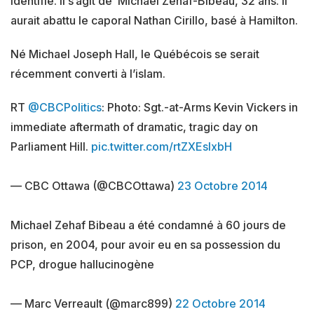
identifié. Il s’agit de Michael Zehaf-Bibeau, 32 ans. Il
aurait abattu le caporal Nathan Cirillo, basé à Hamilton.
Né Michael Joseph Hall, le Québécois se serait
récemment converti à l’islam.
RT
@CBCPolitics
: Photo: Sgt.-at-Arms Kevin Vickers in
immediate aftermath of dramatic, tragic day on
Parliament Hill.
pic.twitter.com/rtZXEslxbH
— CBC Ottawa (@CBCOttawa)
23 Octobre 2014
Michael Zehaf Bibeau a été condamné à 60 jours de
prison, en 2004, pour avoir eu en sa possession du
PCP, drogue hallucinogène
— Marc Verreault (@marc899)
22 Octobre 2014