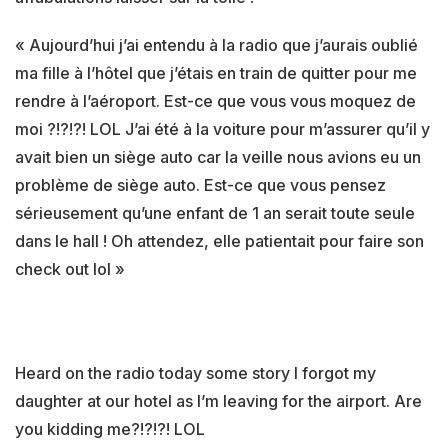
« Aujourd’hui j’ai entendu à la radio que j’aurais oublié
ma fille à l’hôtel que j’étais en train de quitter pour me
rendre à l’aéroport. Est-ce que vous vous moquez de
moi ?!?!?! LOL J’ai été à la voiture pour m’assurer qu’il y
avait bien un siège auto car la veille nous avions eu un
problème de siège auto. Est-ce que vous pensez
sérieusement qu’une enfant de 1 an serait toute seule
dans le hall ! Oh attendez, elle patientait pour faire son
check out lol »
Heard on the radio today some story I forgot my
daughter at our hotel as I’m leaving for the airport. Are
you kidding me?!?!?! LOL