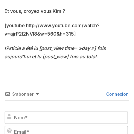
Et vous, croyez vous Kim ?
[youtube http://www.youtube.com/watch?
v=ajrP2l2NVl8&w=560&h=315]
l’Article a été lu [post_view time= »day »] fois
aujourd’hui et lu [post_view] fois au total.
S’abonner
Connexion
No
Em