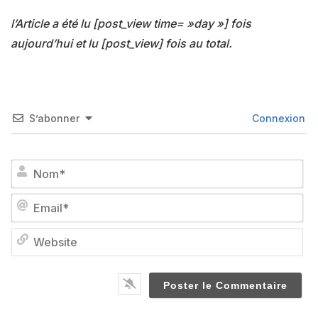
l’Article a été lu [post_view time= »day »] fois
aujourd’hui et lu [post_view] fois au total.
S’abonner
Connexion
No
Em
We