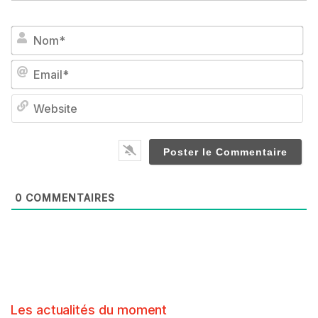
No
Em
We
0
COMMENTAIRES
Les actualités du moment