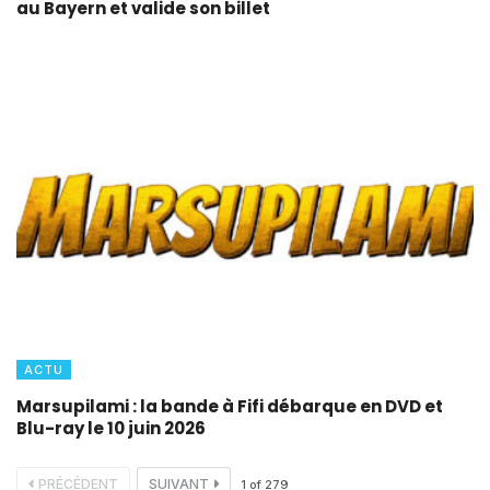
au Bayern et valide son billet
ACTU
Marsupilami : la bande à Fifi débarque en DVD et
Blu-ray le 10 juin 2026
PRÉCÉDENT
SUIVANT
1
of
279