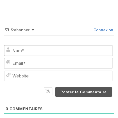
S’abonner
Connexion
No
Em
We
0
COMMENTAIRES