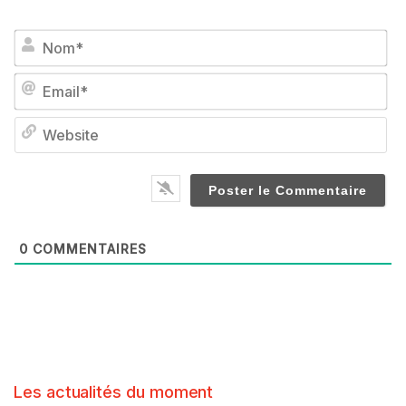
No
Em
We
0
COMMENTAIRES
Les actualités du moment