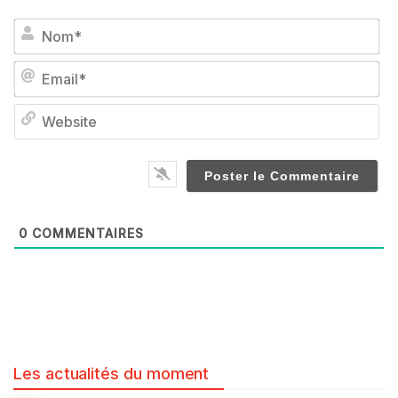
No
Em
We
0
COMMENTAIRES
Les actualités du moment