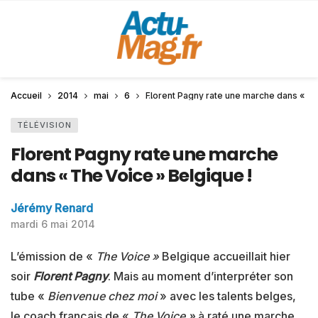
Accueil
2014
mai
6
Florent Pagny rate une marche dans « Th
TÉLÉVISION
Florent Pagny rate une marche
dans « The Voice » Belgique !
Jérémy Renard
mardi 6 mai 2014
L’émission de «
The Voice »
Belgique accueillait hier
soir
Florent Pagny
. Mais au moment d’interpréter son
tube «
Bienvenue chez moi
» avec les talents belges,
le coach français de «
The Voice »
à raté une marche