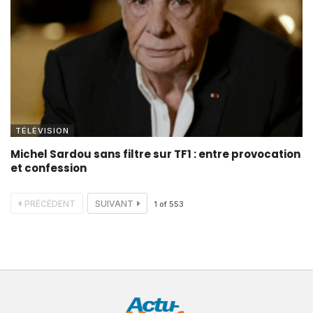
TÉLÉVISION
Michel Sardou sans filtre sur TF1 : entre provocation
et confession
PRÉCÉDENT
SUIVANT
1
of
553