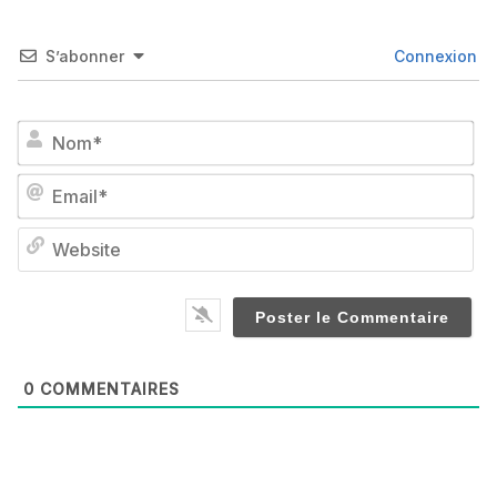
S’abonner
Connexion
No
Em
We
0
COMMENTAIRES