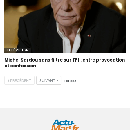
TÉLÉVISION
Michel Sardou sans filtre sur TF1 : entre provocation
et confession
PRÉCÉDENT
SUIVANT
1
of
553