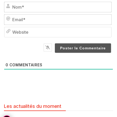
No
Em
We
0
COMMENTAIRES
Les actualités du moment