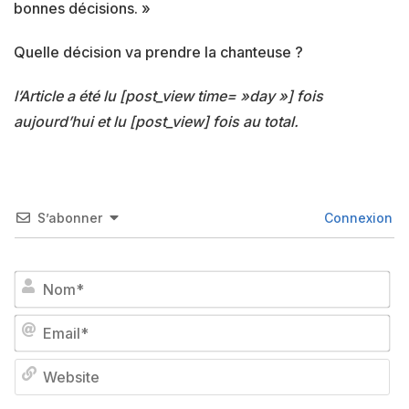
bonnes décisions. »
Quelle décision va prendre la chanteuse ?
l’Article a été lu [post_view time= »day »] fois
aujourd’hui et lu [post_view] fois au total.
S’abonner
Connexion
No
Em
We