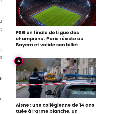
e
u
t
PSG en finale de Ligue des
champions : Paris résiste au
Bayern et valide son billet
e
d
e
x
Aisne : une collégienne de 14 ans
tuée à l’arme blanche, un