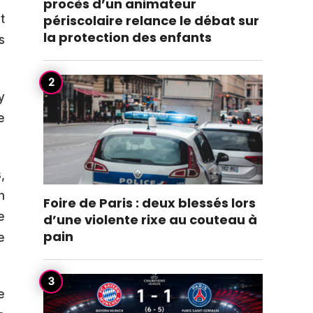
procès d’un animateur
périscolaire relance le débat sur
t
la protection des enfants
s
y
e
,
n
Foire de Paris : deux blessés lors
e
d’une violente rixe au couteau à
pain
e
e