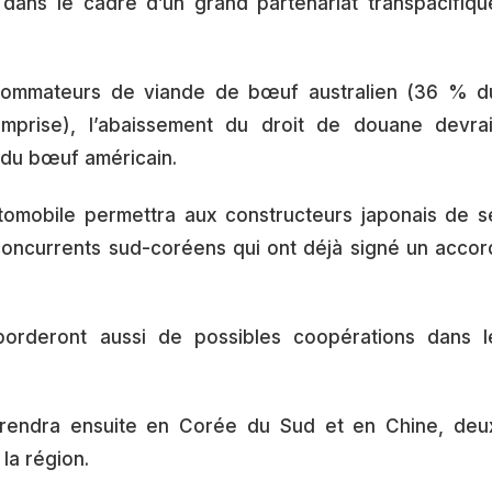
 dans le cadre d’un grand partenariat transpacifiqu
sommateurs de viande de bœuf australien (36 % d
mprise), l’abaissement du droit de douane devrai
 du bœuf américain.
utomobile permettra aux constructeurs japonais de s
concurrents sud-coréens qui ont déjà signé un accor
orderont aussi de possibles coopérations dans l
e rendra ensuite en Corée du Sud et en Chine, deu
la région.