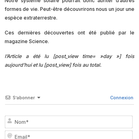
Notre système solaire pourrait donc abriter d’autres
formes de vie. Peut-être découvrirons nous un jour une
espèce extraterrestre.
Ces dernières découvertes ont été publié par le
magazine Science.
l’Article a été lu [post_view time= »day »] fois
aujourd’hui et lu [post_view] fois au total.
S’abonner
Connexion
No
Em