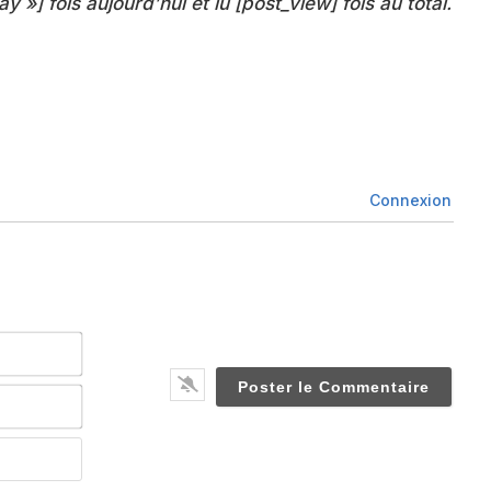
ay »] fois aujourd’hui et lu [post_view] fois au total.
Connexion
Nom*
Email*
Website