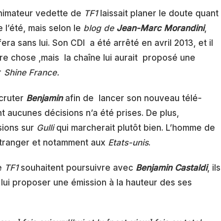
animateur vedette de
TF1
laissait planer le doute quant
e l’été, mais selon le
blog de
Jean-Marc Morandini
,
era sans lui. Son CDI a été arrêté en avril 2013, et il
tre chose ,mais la chaîne lui aurait proposé une
r
Shine France.
ecruter
Benjamin
afin de lancer son nouveau télé-
ant aucunes décisions n’a été prises. De plus,
sions sur
Gulli
qui marcherait plutôt bien. L’homme de
’étranger et notamment aux
Etats-unis
.
de
TF1
souhaitent poursuivre avec
Benjamin Castaldi
, ils
lui proposer une émission à la hauteur des ses