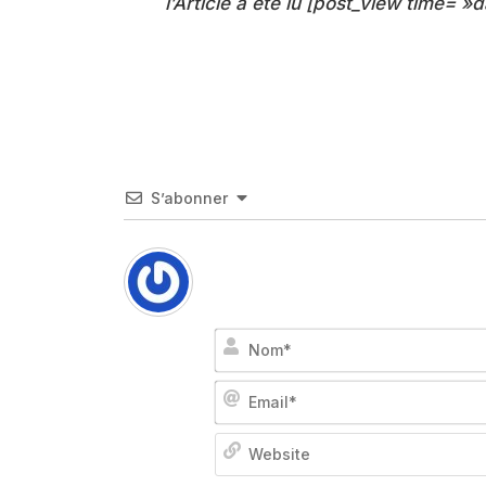
l’Article a été lu [post_view time= »d
S’abonner