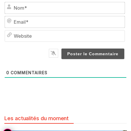
No
Em
We
0
COMMENTAIRES
Les actualités du moment