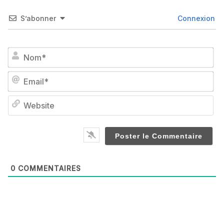
S’abonner
Connexion
No
Em
We
0
COMMENTAIRES