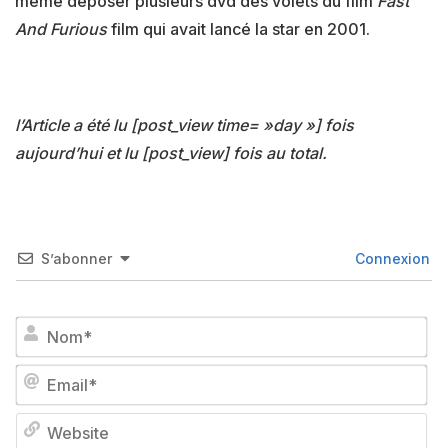
même déposer plusieurs dvd des volets du film
Fast
And Furious
film qui avait lancé la star en 2001.
l’Article a été lu [post_view time= »day »] fois
aujourd’hui et lu [post_view] fois au total.
S’abonner
Connexion
No
Em
We