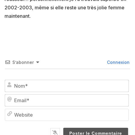
2002-2003, même si elle reste une très jolie femme
maintenant.
S’abonner
Connexion
No
Em
We