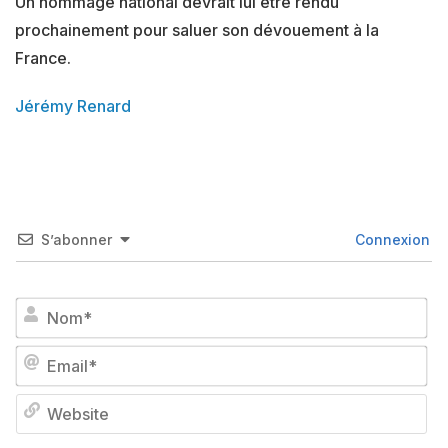
Un hommage national devrait lui être rendu
prochainement pour saluer son dévouement à la
France.
Jérémy Renard
S’abonner
Connexion
No
Em
We