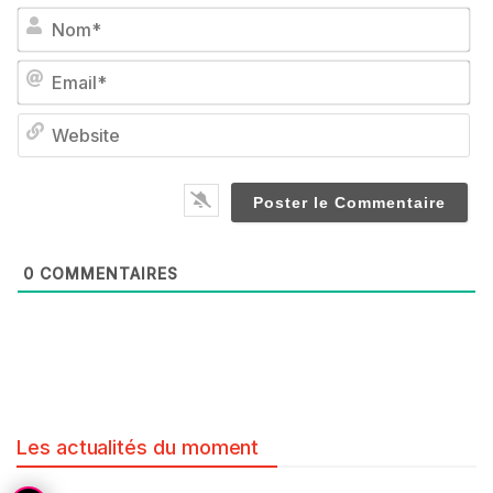
No
Em
We
0
COMMENTAIRES
Les actualités du moment