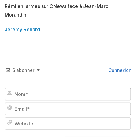
Rémi en larmes sur CNews face à Jean-Marc
Morandini.
Jérémy Renard
S’abonner
Connexion
No
Em
We