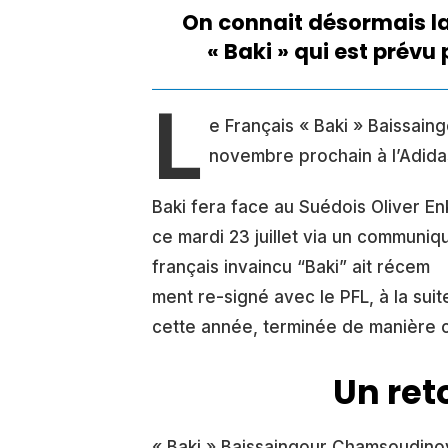
On connait désormais l
« Baki » qui est prévu
L
e Français « Baki » Baissai
novembre prochain à l’Adida
Baki fera face au Suédois Oliver En
ce mardi 23 juillet via un communi
français invaincu “Baki” ait récem
ment re-signé avec le PFL, à la sui
cette année, terminée de manière 
Un ret
« Baki » Baissaingour Chamsoudinov