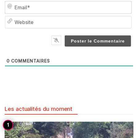
Em
We
0
COMMENTAIRES
Les actualités du moment