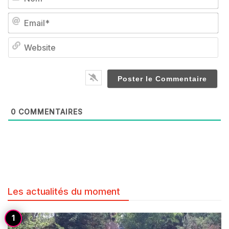
Em
We
0
COMMENTAIRES
Les actualités du moment