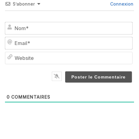
S’abonner
Connexion
No
Em
We
0
COMMENTAIRES