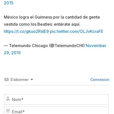
2015
México logra el Guinness por la cantidad de gente
vestida como los Beatles: entérate aquí.
https://t.co/gkuo2RsIE9
pic.twitter.com/OLJvKcraFE
— Telemundo Chicago (@TelemundoCHI)
November
29, 2015
S’abonner
Connexion
No
Em