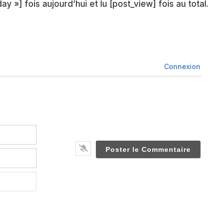
ay »] fois aujourd’hui et lu [post_view] fois au total.
Connexion
Nom*
Email*
Website