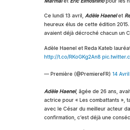
Marmaï
et
Eric Elmosnino
pour les 
Ce lundi 13 avril,
Adèle Haenel
et
R
heureux élus de cette édition 2015
avaient déjà décroché chacun un C
Adèle Haenel et Reda Kateb lauréa
http://t.co/RKoGKg2An8
pic.twitter
— Première (@PremiereFR)
14 Avri
Adèle Haenel
, âgée de 26 ans, avai
actrice pour « Les combattants », 
avec le César du meilleur acteur da
confirmation, c’est déjà une conséc