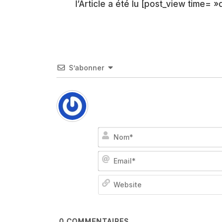
l’Article a été lu [post_view time= »d
S’abonner
0
COMMENTAIRES