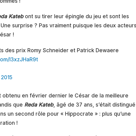
hommes !
eda Kateb
ont su tirer leur épingle du jeu et sont les
. Une surprise ? Pas vraiment puisque les deux acteur
ésar !
ts des prix Romy Schneider et Patrick Dewaere
.com/l3xzJHaR9t
l 2015
t obtenu en février dernier le César de la meilleure
tandis que
Reda Kateb
, âgé de 37 ans, s’était distingué
ns un second rôle pour « Hippocrate » : plus qu’une
ration !