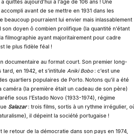
 a quittés aujourd’hui à l’âge de 106 ans ! Une
if accompli avant de se mettre en 1931 dans les
que beaucoup pourraient lui envier mais inlassablement
 son doyen ô combien prolifique (la quantité n’étant
 la filmographie ayant majoritairement pour cadre
st le plus fidèle féal !
 un documentaire au format court. Son premier long-
tard, en 1942, et s’intitule
Aniki Bobo
: c’est une
s quartiers populaires de Porto. Notons qu’il a été
la caméra (la première était un cadeau de son père)
se raréfie sous l’Estado Novo (1933-1974), régime
roue
Salazar
: trois films, sortis à un rythme irrégulier, o
uralisme), il dépeint la société portugaise !
t le retour de la démocratie dans son pays en 1974,